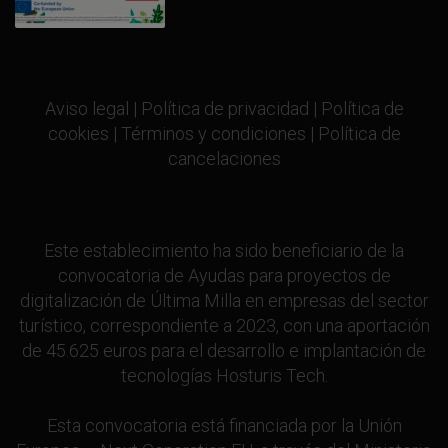
Aviso legal
|
Política de privacidad
|
Política de
cookies
|
Términos y condiciones
|
Política de
cancelaciones
Este establecimiento ha sido beneficiario de la
convocatoria de Ayudas para proyectos de
digitalización de Última Milla en empresas del sector
turístico, correspondiente a 2023, con una aportación
de 45.625 euros para el desarrollo e implantación de
tecnologías Hosturis Tech.
Esta convocatoria está financiada por la Unión