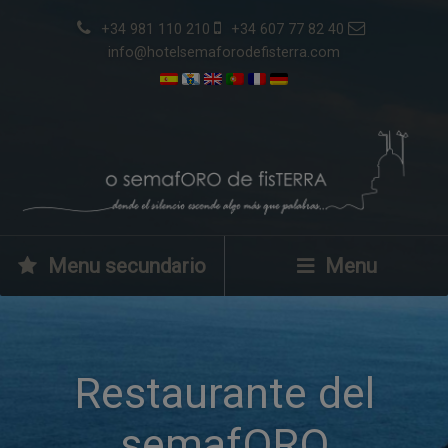
+34 981 110 210
+34 607 77 82 40
info@hotelsemaforodefisterra.com
Menu secundario
Menu
Restaurante del
semafORO