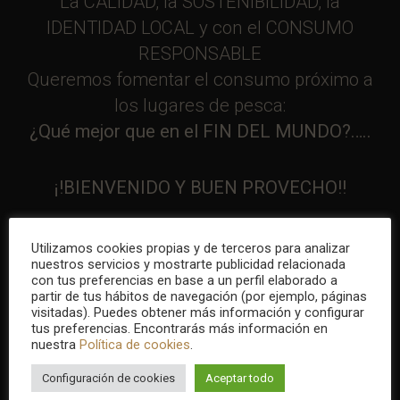
La CALIDAD, la SOSTENIBILIDAD, la
IDENTIDAD LOCAL y con el CONSUMO
RESPONSABLE
Queremos fomentar el consumo próximo a
los lugares de pesca:
¿Qué mejor que en el FIN DEL MUNDO?…..
¡!BIENVENIDO Y BUEN PROVECHO!!
Utilizamos cookies propias y de terceros para analizar
nuestros servicios y mostrarte publicidad relacionada
con tus preferencias en base a un perfil elaborado a
partir de tus hábitos de navegación (por ejemplo, páginas
visitadas). Puedes obtener más información y configurar
tus preferencias. Encontrarás más información en
nuestra
Política de cookies
.
Configuración de cookies
Aceptar todo