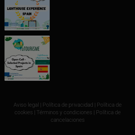
Aviso legal
|
Política de privacidad
|
Política de
cookies
|
Términos y condiciones
|
Política de
cancelaciones