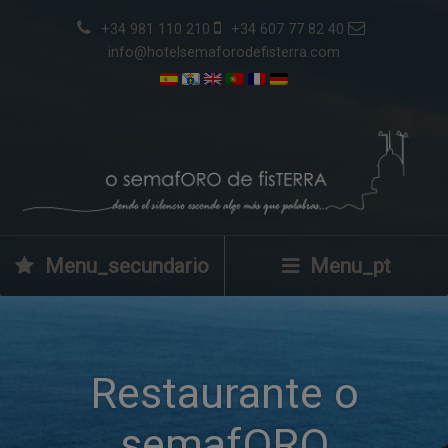
+34 981 110 210
+34 607 77 82 40
info@hotelsemaforodefisterra.com
Menu_secundario
Menu_pt
Restaurante o
semafORO