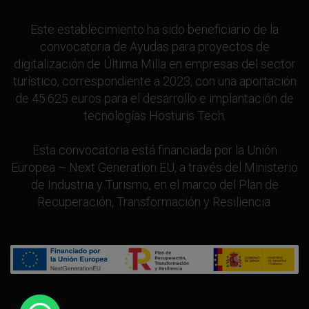
Este establecimiento ha sido beneficiario de la
convocatoria de Ayudas para proyectos de
digitalización de Última Milla en empresas del sector
turístico, correspondiente a 2023, con una aportación
de 45.625 euros para el desarrollo e implantación de
tecnologías Hosturis Tech.
Esta convocatoria está financiada por la Unión
Europea – Next Generation EU, a través del Ministerio
de Industria y Turismo, en el marco del Plan de
Recuperación, Transformación y Resiliencia.