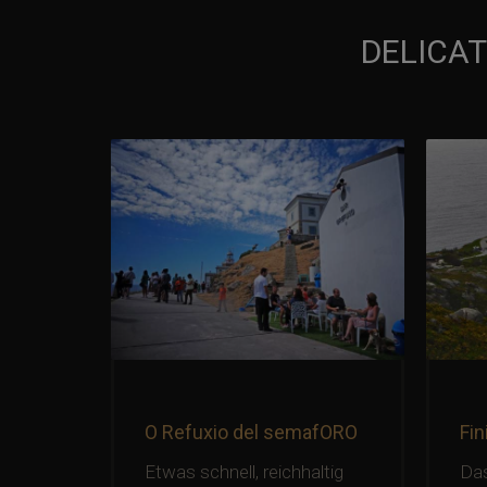
DELICAT
rant
O Refuxio del semafORO
Fin
an
Etwas schnell, reichhaltig
Das