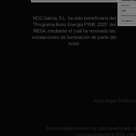
NCG Galicia, S.L. ha sido beneficiaria del
"Programa Bono Energía PYME 2025" del
INEGA, mediante el cual ha renovado las
instalaciones de iluminación de parte del
hotel.
Aviso legal
|
Política
Este establecimiento ha sido beneficiario d
correspondiente a 2023, con 