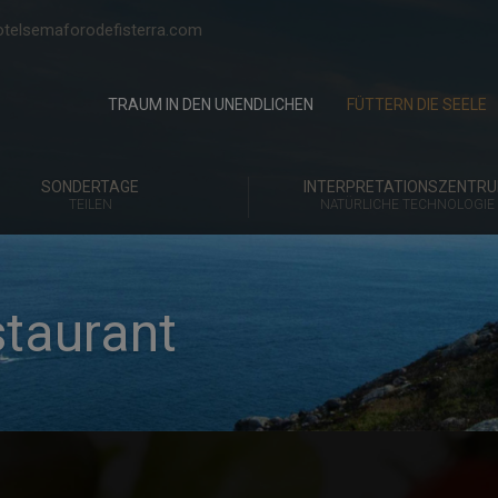
telsemaforodefisterra.com
TRAUM IN DEN UNENDLICHEN
FÜTTERN DIE SEELE
SONDERTAGE
INTERPRETATIONSZENTR
TEILEN
NATÜRLICHE TECHNOLOGIE
taurant