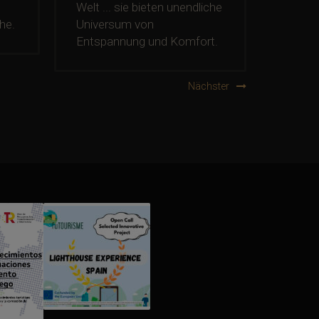
Welt ... sie bieten unendliche
Gericht
Universum von
auf Pro
he.
Entspannung und Komfort.
Nächster