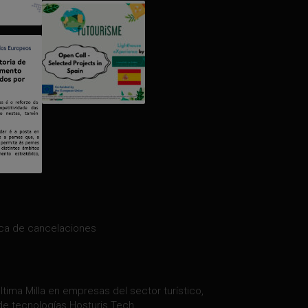
ica de cancelaciones
tima Milla en empresas del sector turístico,
de tecnologías Hosturis Tech.