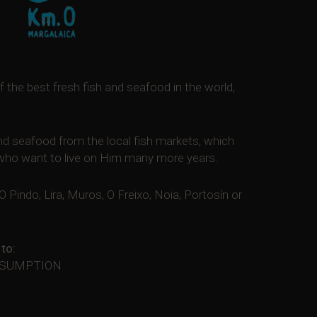
 the best fresh fish and seafood in the world,
nd seafood from the local fish markets, which
d who want to live on Him many more years.
Pindo, Lira, Muros, O Freixo, Noia, Portosín or
to:
ONSUMPTION