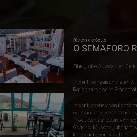
füttern die Seele
O SEMAFORO 
Eine große Auswahl an Gerich
In der Hochsaison bieten wir
Rationen typische Präsentati
In der Nebensaison konzentr
saisonal, alte lokale Gericht
Produkten auf Basis von regi
Gegend: Muschel, lubrigant
lange Liste von Köstlichkeite