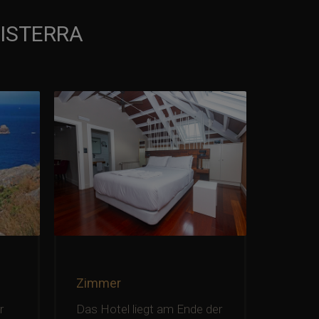
FISTERRA
Zimmer
O sem
Das Hotel liegt am Ende der
Eine g
r