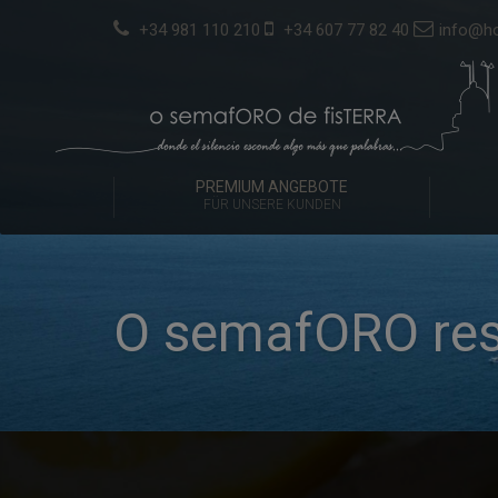
+34 981 110 210
+34 607 77 82 40
info@ho
PREMIUM ANGEBOTE
FÜR UNSERE KUNDEN
O semafORO res