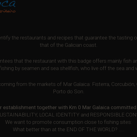
tify the restaurants and recipes that guarantee the tasting of
that of the Galician coast.
tees that the restaurant with this badge offers mainly fish a
fishing by seamen and sea shellfish, who live off the sea an
oming from the markets of Mar Galaica: Fisterra, Corcubión, O 
Porto do Son.
r establishment together with Km 0 Mar Galaica committed 
SUSTAINABILITY, LOCAL IDENTITY and RESPONSIBLE C
We want to promote consumption close to fishing sites:
What better than at the END OF THE WORLD? …..