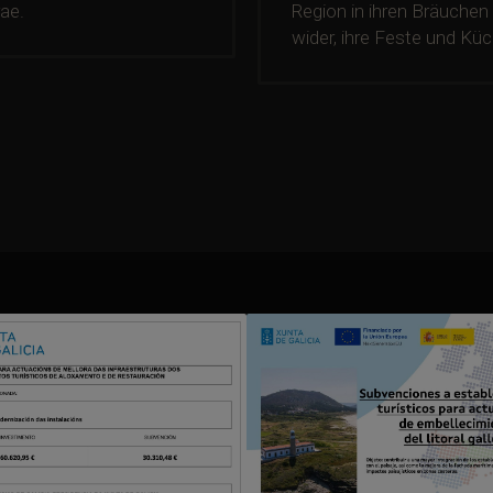
rae.
Region in ihren Bräuchen
wider, ihre Feste und Küc