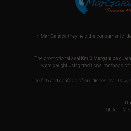
In
Mar Galaica
they help the consumer to iden
The promotional seal
Km 0 Margalaica
guaran
were caught using traditional methods of 
The fish and seafood of our dishes are 100%, c
Ou
QUALITY, 