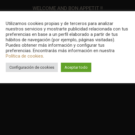
WELCOME AND BON APPETIT !!
Utilizamos cookies propias y de terceros para analizar
nuestros servicios y mostrarte publicidad relacionada con tus
preferencias en base a un perfil elaborado a partir de tus
hábitos de navegación (por ejemplo, páginas visitadas).
Puedes obtener más información y configurar tus
preferencias. Encontrarás más información en nuestra
Política de cookies
.
Configuración de cookies
Aceptar todo