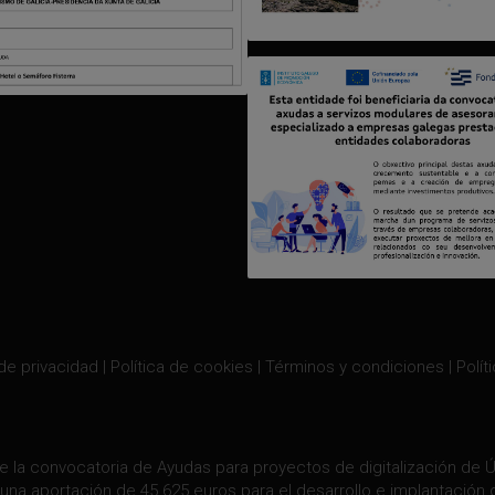
 de privacidad
|
Política de cookies
|
Términos y condiciones
|
Polít
e la convocatoria de Ayudas para proyectos de digitalización de Úl
una aportación de 45.625 euros para el desarrollo e implantación 