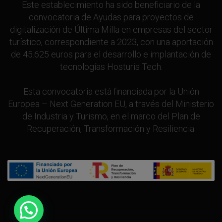
Este establecimiento ha sido beneficiario de la
convocatoria de Ayudas para proyectos de
digitalización de Última Milla en empresas del sector
turístico, correspondiente a 2023, con una aportación
de 45.625 euros para el desarrollo e implantación de
tecnologías Hosturis Tech.
Esta convocatoria está financiada por la Unión
Europea – Next Generation EU, a través del Ministerio
de Industria y Turismo, en el marco del Plan de
Recuperación, Transformación y Resiliencia.