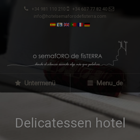
+34 981 110 210
+34 607 77 82 40
info@hotelsemaforodefisterra.com
Untermenü
Menu_de
Delicatessen hotel