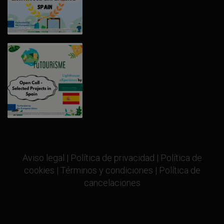
Aviso legal
|
Política de privacidad
|
Política de
cookies
|
Términos y condiciones
|
Política de
cancelaciones