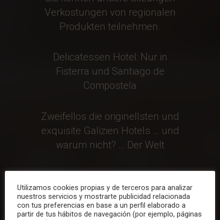
Verkostungen von regionalen
Produkten teilnehmen.
Delicatessen Hotel: Nur in
Fisterra und Santiago de
Compostela
Zweifellos die originellsten und
exquisite Galizien Hotels … und
warum nicht? … Der Welt
www.delicatessenhotel.com
Utilizamos cookies propias y de terceros para analizar
nuestros servicios y mostrarte publicidad relacionada
con tus preferencias en base a un perfil elaborado a
KOMM ZU BEWEISEN ...
partir de tus hábitos de navegación (por ejemplo, páginas
WIEDERHOLEN !!