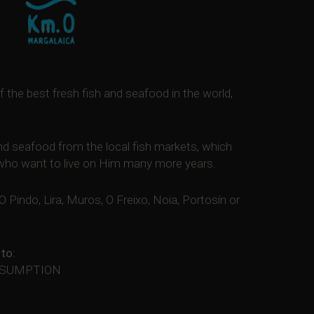
 the best fresh fish and seafood in the world,
nd seafood from the local fish markets, which
d who want to live on Him many more years.
Pindo, Lira, Muros, O Freixo, Noia, Portosín or
to:
ONSUMPTION