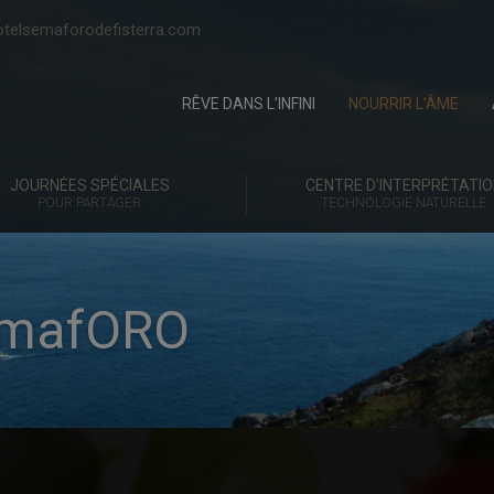
telsemaforodefisterra.com
RÊVE DANS L’INFINI
NOURRIR L’ÂME
JOURNÉES SPÉCIALES
CENTRE D’INTERPRÉTATIO
POUR PARTAGER
TECHNOLOGIE NATURELLE
emafORO