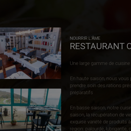
NOURRIR L’ÂME
RESTAURANT 
Une large gamme de cuisine a
En haute saison, nous vous 
prendre soin des rations prése
préparatifs
En basse saison, notre cuisi
saison, la récupération de vie
exquise variété de produits à
région: palourde, lubrigante,