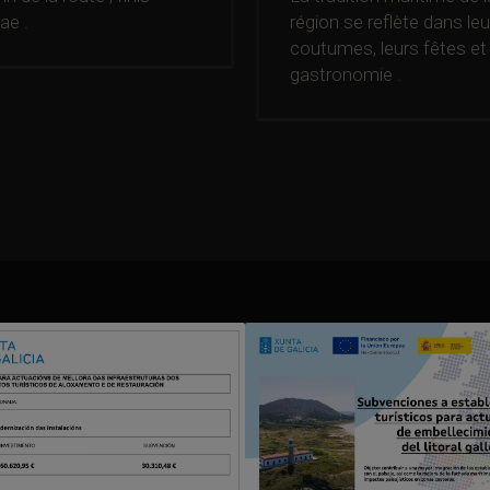
rae .
région se reflète dans leu
coutumes, leurs fêtes et
gastronomie .