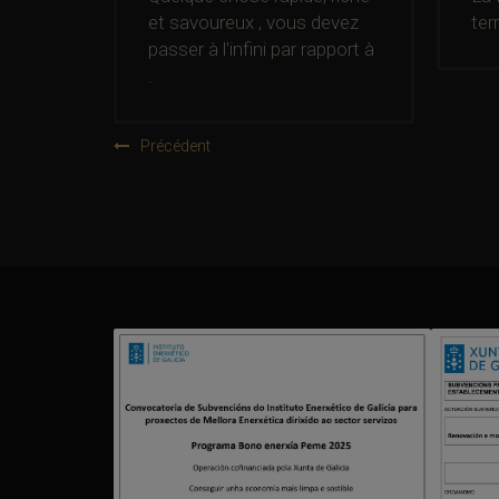
Galicia
et savoureux , vous devez
ter
passer à l'infini par rapport à
.
Précédent