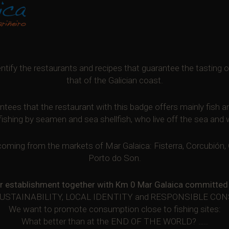
tify the restaurants and recipes that guarantee the tasting of
that of the Galician coast.
tees that the restaurant with this badge offers mainly fish a
fishing by seamen and sea shellfish, who live off the sea an
oming from the markets of Mar Galaica: Fisterra, Corcubión, O 
Porto do Son.
r establishment together with Km 0 Mar Galaica committed 
SUSTAINABILITY, LOCAL IDENTITY and RESPONSIBLE C
We want to promote consumption close to fishing sites:
What better than at the END OF THE WORLD? …..