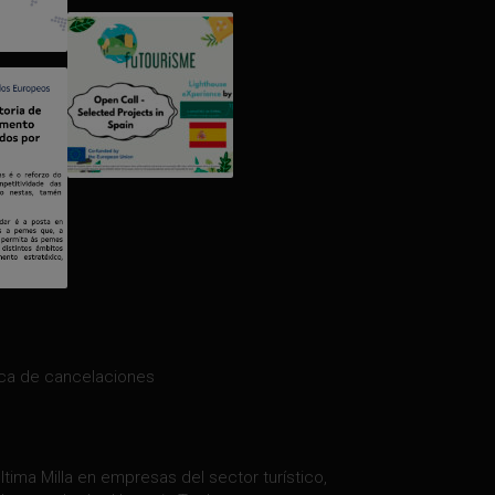
ica de cancelaciones
tima Milla en empresas del sector turístico,