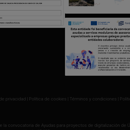
 de privacidad
|
Política de cookies
|
Términos y condiciones
|
Polít
e la convocatoria de Ayudas para proyectos de digitalización de Úl