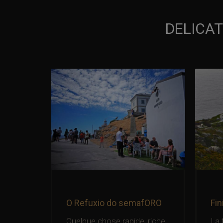
DELICAT
afORO
O Refuxio do semafORO
Fin
cuisine
Quelque chose rapide, riche
La f