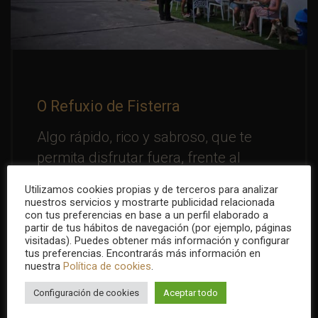
O Refuxio de Fisterra
Algo rápido, rico y sabroso, que te
permita disfrutar fuera, frente al
infinito
Utilizamos cookies propias y de terceros para analizar
nuestros servicios y mostrarte publicidad relacionada
con tus preferencias en base a un perfil elaborado a
partir de tus hábitos de navegación (por ejemplo, páginas
Anterior
Siguiente
visitadas). Puedes obtener más información y configurar
tus preferencias. Encontrarás más información en
nuestra
Política de cookies
.
Configuración de cookies
Aceptar todo