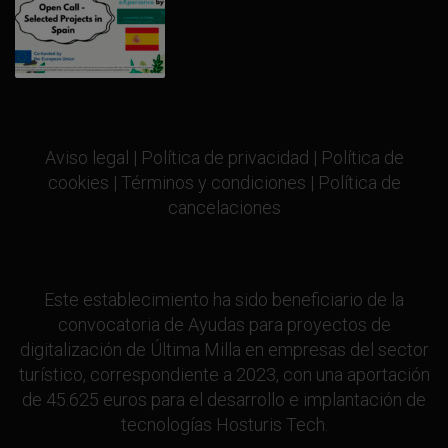
Aviso legal
|
Política de privacidad
|
Política de
cookies
|
Términos y condiciones
|
Política de
cancelaciones
Este establecimiento ha sido beneficiario de la
convocatoria de Ayudas para proyectos de
digitalización de Última Milla en empresas del sector
turístico, correspondiente a 2023, con una aportación
de 45.625 euros para el desarrollo e implantación de
tecnologías Hosturis Tech.