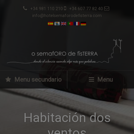
+34 981 110 210
+34 607 77 82 40
info@hotelsemaforodefisterra.com
Menu secundario
Menu
Habitación dos
ventos