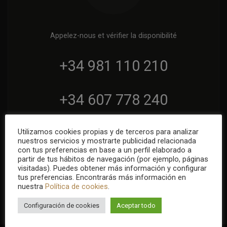
Appelez-nous et vérifier la disponibilité
+34 981 110 210
+34 607 778 240
Utilizamos cookies propias y de terceros para analizar
Disponible 24/7
nuestros servicios y mostrarte publicidad relacionada
Du lundi au dimanche
con tus preferencias en base a un perfil elaborado a
partir de tus hábitos de navegación (por ejemplo, páginas
visitadas). Puedes obtener más información y configurar
tus preferencias. Encontrarás más información en
nuestra
Política de cookies
.
Configuración de cookies
Aceptar todo