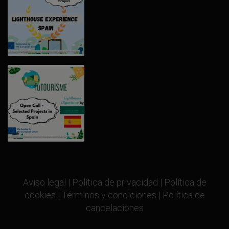
Aviso legal
|
Política de privacidad
|
Política de
cookies
|
Términos y condiciones
|
Política de
cancelaciones