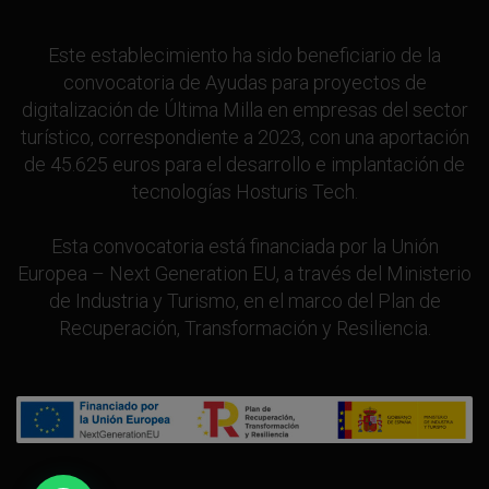
Este establecimiento ha sido beneficiario de la
convocatoria de Ayudas para proyectos de
digitalización de Última Milla en empresas del sector
turístico, correspondiente a 2023, con una aportación
de 45.625 euros para el desarrollo e implantación de
tecnologías Hosturis Tech.
Esta convocatoria está financiada por la Unión
Europea – Next Generation EU, a través del Ministerio
de Industria y Turismo, en el marco del Plan de
Recuperación, Transformación y Resiliencia.