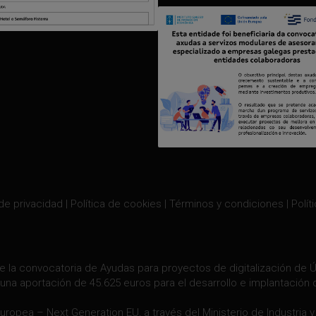
 de privacidad
|
Política de cookies
|
Términos y condiciones
|
Polít
e la convocatoria de Ayudas para proyectos de digitalización de Úl
una aportación de 45.625 euros para el desarrollo e implantación 
Europea – Next Generation EU, a través del Ministerio de Industria 