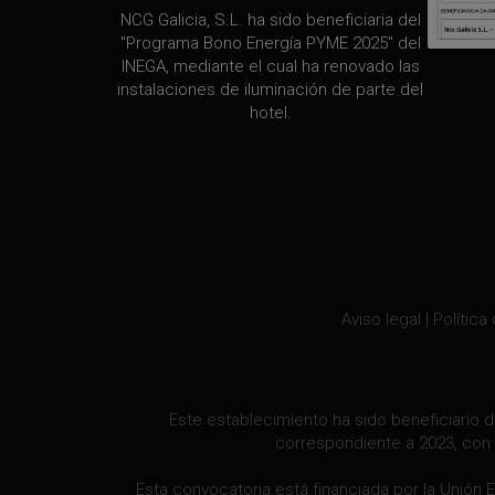
NCG Galicia, S.L. ha sido beneficiaria del
"Programa Bono Energía PYME 2025" del
INEGA, mediante el cual ha renovado las
instalaciones de iluminación de parte del
hotel.
Aviso legal
|
Política
Este establecimiento ha sido beneficiario d
correspondiente a 2023, con 
Esta convocatoria está financiada por la Unión 