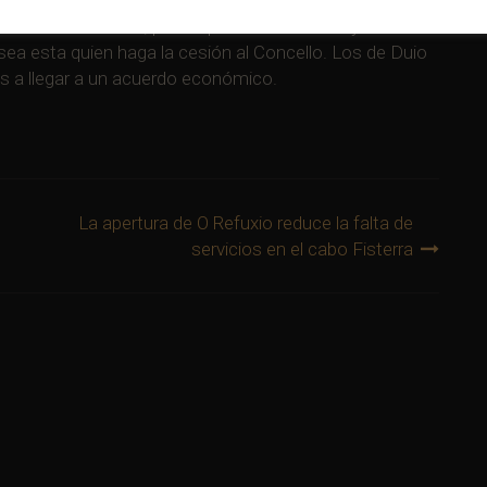
nos de Castromiñán, por lo que están constituyendo una
ea esta quien haga la cesión al Concello. Los de Duio
os a llegar a un acuerdo económico.
La apertura de O Refuxio reduce la falta de
servicios en el cabo Fisterra