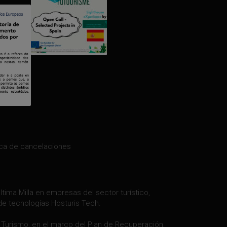
ica de cancelaciones
tima Milla en empresas del sector turístico,
de tecnologías Hosturis Tech.
y Turismo, en el marco del Plan de Recuperación,