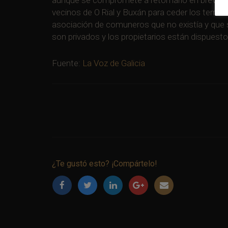
vecinos de O Rial y Buxán para ceder los terre
asociación de comuneros que no existía y que s
son privados y los propietarios están dispuest
Fuente:
La Voz de Galicia
Navegación
de
entradas
¿Te gustó esto? ¡Compártelo!