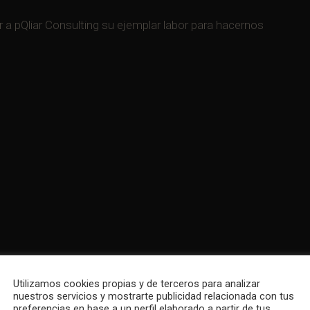
a pQliar Consulting su ejemplar labor para hacernos
Utilizamos cookies propias y de terceros para analizar
nuestros servicios y mostrarte publicidad relacionada con tus
preferencias en base a un perfil elaborado a partir de tus