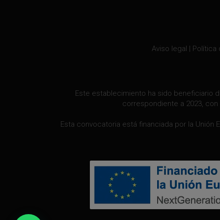
Aviso legal
|
Política
Este establecimiento ha sido beneficiario d
correspondiente a 2023, con 
Esta convocatoria está financiada por la Unión 