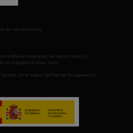
ica de cancelaciones
tima Milla en empresas del sector turístico,
de tecnologías Hosturis Tech.
y Turismo, en el marco del Plan de Recuperación,