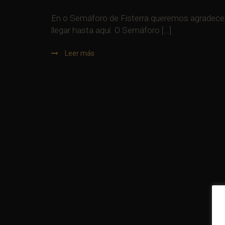
En o Semáforo de Fisterra queremos agradecer 
llegar hasta aquí. O Semáforo […]
Leer más