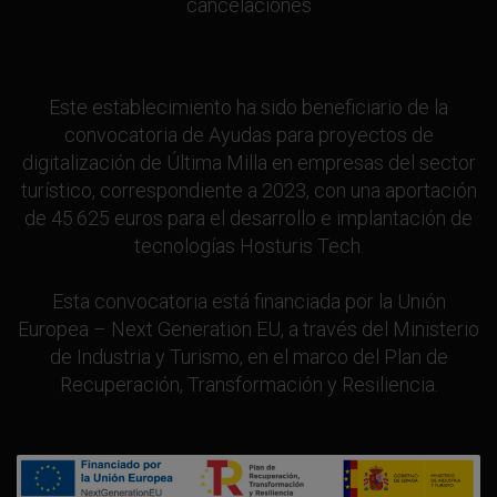
cancelaciones
Este establecimiento ha sido beneficiario de la
convocatoria de Ayudas para proyectos de
digitalización de Última Milla en empresas del sector
turístico, correspondiente a 2023, con una aportación
de 45.625 euros para el desarrollo e implantación de
tecnologías Hosturis Tech.
Esta convocatoria está financiada por la Unión
Europea – Next Generation EU, a través del Ministerio
de Industria y Turismo, en el marco del Plan de
Recuperación, Transformación y Resiliencia.