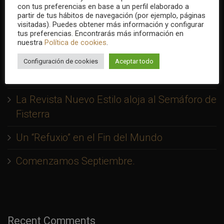
con tus preferencias en base a un perfil elaborado a
Recent Posts
partir de tus hábitos de navegación (por ejemplo, páginas
visitadas). Puedes obtener más información y configurar
tus preferencias. Encontrarás más información en
pQliar Consulting, la otra “Q” del Semáforo
nuestra
Política de cookies
.
Bienvenidos a mi Hotel, con Primera parada:
Configuración de cookies
Aceptar todo
O Semáforo de Fisterra
La Revista Nuevo Estilo aloja al Semáforo de
Fisterra
Un “Refuxio” en el Fin del Mundo
Comenzamos Septiembre.
Recent Comments