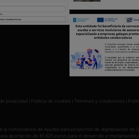
 de privacidad
|
Política de cookies
|
Términos y condiciones
|
Polít
e la convocatoria de Ayudas para proyectos de digitalización de Úl
una aportación de 45.625 euros para el desarrollo e implantación 