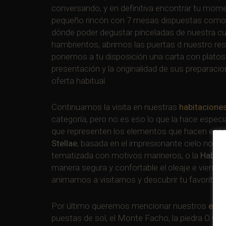
conversando, y en definitiva encontrar tu mome
pequeño rincón con 7 mesas dispuestas como los
dónde poder degustar pinceladas de nuestra cu
hambrientos, abrimos las puertas d nuestro re
ponemos a tu disposición una carta con platos 
presentación y la originalidad de sus preparac
oferta habitual.
Continuamos la visita en nuestras
habitacione
categoría, pero no es eso lo que la hace espec
que representen los elementos que hacen espe
Stellae
, basada en el impresionante cielo noctu
tematizada con motivos marineros, o la
Habita
manera segura y confortable el oleaje e viento 
animamos a visitarnos y descubrir tu favorita.
Por último queremos mencionar nuestros
espa
puestas de sol, el Monte Facho, la piedra O C