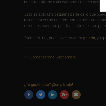
nuestro entorno más cercano. Lugares para visit
Esto es solo una pequeña parte de lo que pued
romántica como una temporada más larga para 
ofrecerte, nuestras puertas están abiertas para 
Para terminar, puedes ver nuestra
galería
, ya q
Navigation
Comenzamos Septiembre.
de
l’article
¿Te gustó esto? ¡Compártelo!