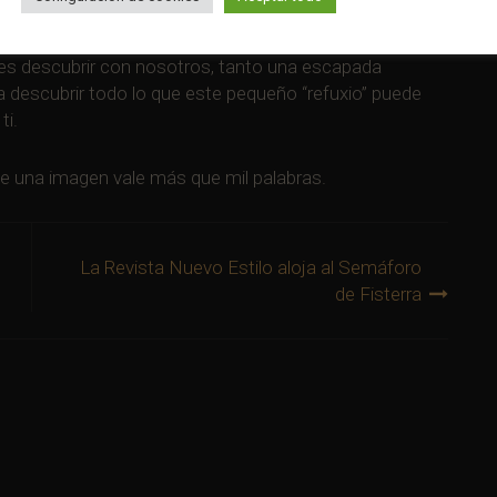
ar, perderse y maravillarse.
es descubrir con nosotros, tanto una escapada
descubrir todo lo que este pequeño “refuxio” puede
ti.
ue una imagen vale más que mil palabras.
La Revista Nuevo Estilo aloja al Semáforo
de Fisterra