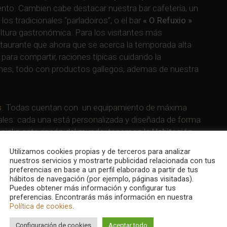
nto. Cambien cabe destacar nuestra bar cafetería, un
 tradicionales “parladoiros”, o el bar
« O Refuxio »
ltura gastronómica. Para los visitantes más
staurante que ahora que se acerca la temporada alta
para compartir, raciones típicas cuidando la
iones, todo con productos gallegos, ademas de nuestra
s
. Todas cuentan con
un equipamiento de máxima
iales: cada una está personalizada y diseñada de forma
cial a este rincón del mundo; tenemos la
Habitación
rno que cubre Fisterra, la
Habitación dos Naufraxios
Utilizamos cookies propias y de terceros para analizar
ción dos Ventos
donde se puede sentir y admirar de
nuestros servicios y mostrarte publicidad relacionada con tus
y el clima “Nordés”. Estas son unas pocas de ellas, te
preferencias en base a un perfil elaborado a partir de tus
hábitos de navegación (por ejemplo, páginas visitadas).
Puedes obtener más información y configurar tus
preferencias. Encontrarás más información en nuestra
cios infinitos
,
como
la propia costa da Morte y sus
Política de cookies
.
entolo y muchos otros parajes únicos que pueblan
Configuración de cookies
Aceptar todo