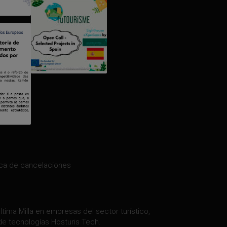
ica de cancelaciones
tima Milla en empresas del sector turístico,
de tecnologías Hosturis Tech.