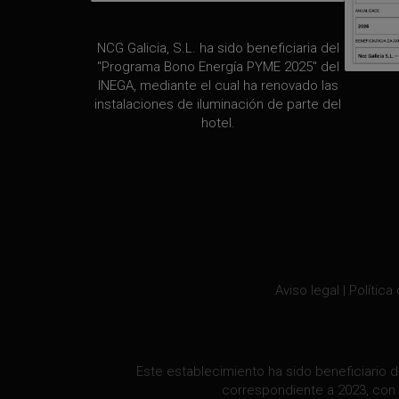
NCG Galicia, S.L. ha sido beneficiaria del
"Programa Bono Energía PYME 2025" del
INEGA, mediante el cual ha renovado las
instalaciones de iluminación de parte del
hotel.
Aviso legal
|
Política
Este establecimiento ha sido beneficiario d
correspondiente a 2023, con 